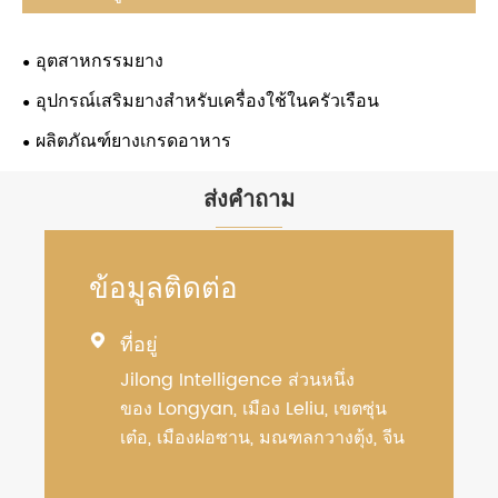
อุตสาหกรรมยาง
อุปกรณ์เสริมยางสำหรับเครื่องใช้ในครัวเรือน
ผลิตภัณฑ์ยางเกรดอาหาร
ส่งคำถาม
ข้อมูลติดต่อ
ที่อยู่

Jilong Intelligence ส่วนหนึ่ง
ของ Longyan, เมือง Leliu, เขตซุ่น
เต๋อ, เมืองฝอซาน, มณฑลกวางตุ้ง, จีน