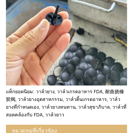
แท็กยอดนิยม: วาล์วยาง, วาล์วเกรดอาหาร FDA, 耐曲挠橡
胶阀, วาล์วยางอุตสาหกรรม, วาล์วดิ้นเกรดอาหาร, วาล์ว
ยางที่กำหนดเอง, วาล์วยางทนทาน, วาล์วสุขาภิบาล, วาล์วที่
สอดคล้องกับ FDA, วาล์วยาว
หมวดหมู่ที่เกี่ยวข้อง