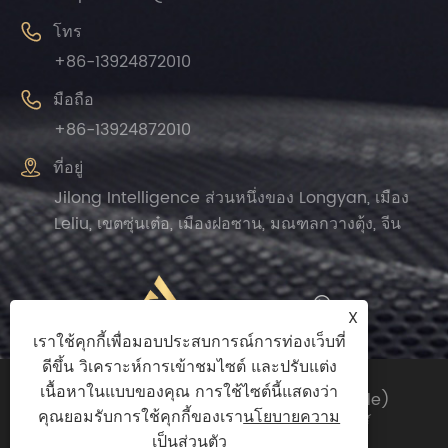

โทร
+86-13924872010

มือถือ
+86-13924872010

ที่อยู่
Jilong Intelligence ส่วนหนึ่งของ Longyan, เมือง
Leliu, เขตซุ่นเต๋อ, เมืองฝอซาน, มณฑลกวางตุ้ง, จีน
X
เราใช้คุกกี้เพื่อมอบประสบการณ์การท่องเว็บที่
ดีขึ้น วิเคราะห์การเข้าชมไซต์ และปรับแต่ง
เนื้อหาในแบบของคุณ การใช้ไซต์นี้แสดงว่า
ลิขสิทธิ์© 2024 Zhengguan (Foshan Shunde)
คุณยอมรับการใช้คุกกี้ของเรา
นโยบายความ
นำเข้าและส่งออกการค้า Co. , ltd สงวนลิขสิทธิ์
เป็นส่วนตัว