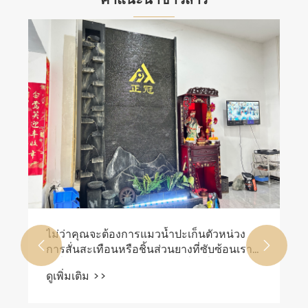
คำแนะนำข่าวสาร
ไม่ว่าคุณจะต้องการแมวน้ำปะเก็นตัวหน่วง


การสั่นสะเทือนหรือชิ้นส่วนยางที่ซับซ้อนเรา
เปลี่ยนความคิดเป็นผลิตภัณฑ์ที่ไร้ที่ติ เป็น
ดูเพิ่มเติม >>
พันธมิตรกับเราสำหรับโซลูชั่นที่เชื่อถือได้และ
คุ้มค่า!