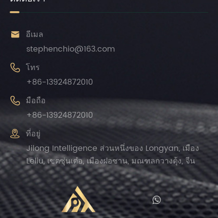

อีเมล
stephenchio@163.com

โทร
+86-13924872010

มือถือ
+86-13924872010

ที่อยู่
Jilong Intelligence ส่วนหนึ่งของ Longyan, เมือง
Leliu, เขตซุ่นเต๋อ, เมืองฝอซาน, มณฑลกวางตุ้ง, จีน