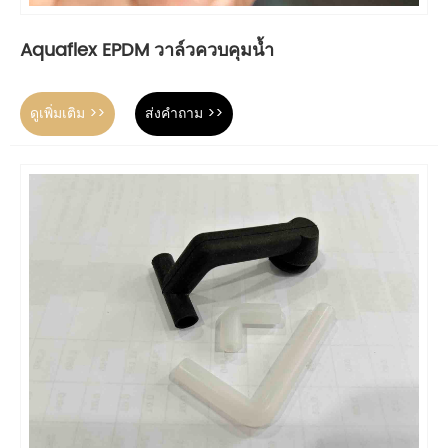
Aquaflex EPDM วาล์วควบคุมน้ำ
ดูเพิ่มเติม >>
ส่งคำถาม >>