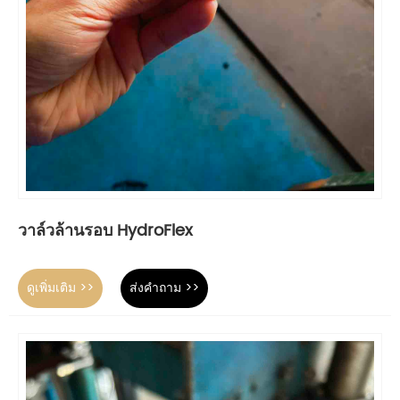
วาล์วล้านรอบ HydroFlex
ดูเพิ่มเติม >>
ส่งคำถาม >>